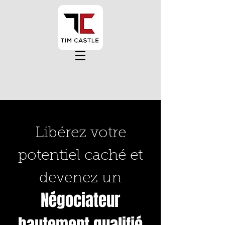
Libérez votre
potentiel caché et
devenez un
Négociateur
hautement qualifié