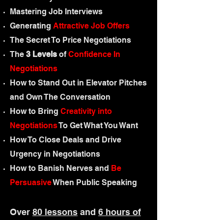
Mastering Job Interviews
Generating
Attractive Job Offers
The Secret To Price Negotiations
The
3 Levels
of
Confidence In
Negotiations
How to Stand Out in Elevator Pitches
and Own The Conversation
How to Bring
Creativity into
Negotiations
To Get What You Want
How To Close Deals and Drive
Urgency in Negotiations
How to Banish Nerves and
Be
Persuasive
When Public Speaking
Over
80 lessons
and
6 hours of