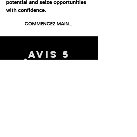
potential
and seize opportunities
with
confidence
.
COMMENCEZ MAINTENANT
Avis 5
étoiles
ce que
vous
apprendrez
Comment maîtriser les