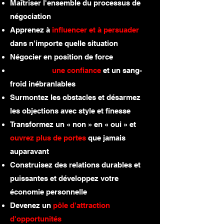
Maîtriser l'ensemble du processus de
négociation
Apprenez à
influencer et à persuader
dans n'importe quelle situation
Négocier en position de force
Développer
une confiance
et un sang-
froid
inébranlables
dans la négociation
Surmontez les obstacles et désarmez
les objections avec style et finesse
Transformez un « non » en « oui » et
ouvrez plus de portes
que jamais
auparavant
Construisez des relations durables et
puissantes et développez votre
économie personnelle
Devenez un
pôle d'attraction
d'opportunités