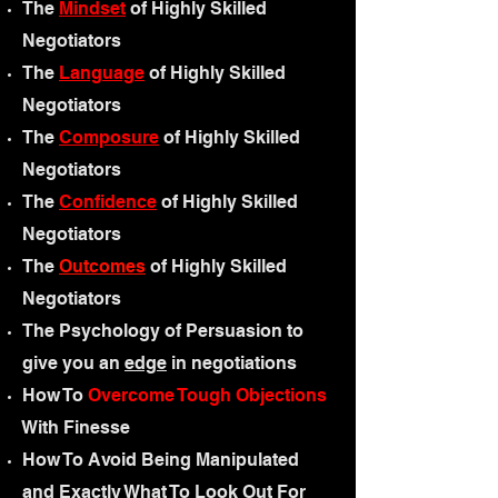
The
Mindset
of H
ighly Skilled
N
egotiators
The
Language
of H
ighly Skilled
N
egotiators
The
Composure
of H
ighly Skilled
N
egotiators
The
Confidence
of Highly Skilled
Negotiators
The
Outcomes
of H
ighly Skilled
N
egotiators
The Psychology of Persuasion to
give you an
edge
in negotiations
How To
Overcome Tough Objections
With Finesse
How To Avoid Being Manipulated
and Exactly What To Look Out For